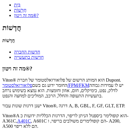
בַּיִת
חֲדָשׁוֹת
מה זה ויטון®?
חֲדָשׁוֹת
חֲדָשׁוֹת
חדשות החברה
חדשות בתעשייה
מה זה ויטון®?
Viton® הוא המותג הרשום של פלואורואלסטומר של חברת Dupont.
יש לו עמידות גבוהה
פלואורואלסטומר/FPM/FKM
החומר ידוע גם בשם
לדלק, נפט, כימיקלים, חום, אוזון וחומצות. הוא נמצא בשימוש נרחב
בתעשיות התעופה והחלל, הרכב, המוליכים למחצה והנפט.
ישנן דרגות שונות עבור Viton®, דרגה A, B, GBL, F, GF, GLT, ETP.
Viton®A הוא קופולימר ביספנול הניתן לריפוי, הדרגות הכלליות ידועות כ-
, A601C הם קופולימרים משולבים בריפוי, ו- A200,
A401C
A361C,
A500 הם ללא ריפוי.