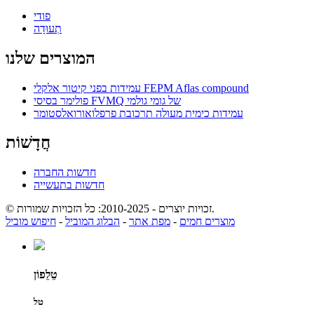
פודי
תְעוּדָה
המוצרים שלנו
עמידות בפני קיטור אלקלי FEPM Aflas compound
פולימר בסיסי FVMQ של גומי גולמי
עמידות כימית מעולה תרכובת פרפלואורואלסטומר
חֲדָשׁוֹת
חדשות החברה
חדשות בתעשייה
© זכויות יוצרים - 2010-2025: כל הזכויות שמורות.
מוצרים חמים
-
מפת אתר
-
הבלוג המוביל
-
חיפוש מוביל
טֵלֵפוֹן
טל