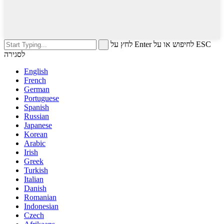
לחץ על Enter לחיפוש או על ESC
לסגירה
English
French
German
Portuguese
Spanish
Russian
Japanese
Korean
Arabic
Irish
Greek
Turkish
Italian
Danish
Romanian
Indonesian
Czech