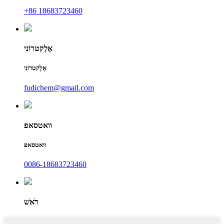
+86 18683723460
אֶלֶקטרוֹנִי
אֶלֶקטרוֹנִי
fudichem@gmail.com
וואטסאפ
וואטסאפ
0086-18683723460
רֹאשׁ