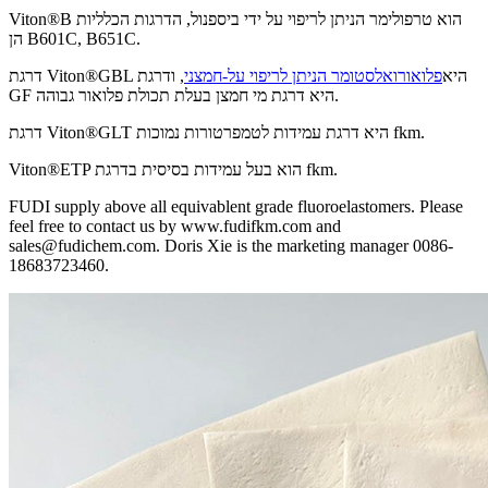
Viton®B הוא טרפולימר הניתן לריפוי על ידי ביספנול, הדרגות הכלליות
הן B601C, B651C.
דרגת Viton®GBL היא
פלואורואלסטומר הניתן לריפוי על-חמצני
, ודרגת
GF היא דרגת מי חמצן בעלת תכולת פלואור גבוהה.
דרגת Viton®GLT היא דרגת עמידות לטמפרטורות נמוכות fkm.
Viton®ETP הוא בעל עמידות בסיסית בדרגת fkm.
FUDI supply above all equivablent grade fluoroelastomers. Please
feel free to contact us by www.fudifkm.com and
sales@fudichem.com. Doris Xie is the marketing manager 0086-
18683723460.