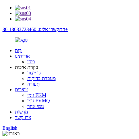
התקשרו אלינו: 86-18683723460+
בַּיִת
אודותינו
פודי
בקרת איכות
קו ייצור
מעבדת בדיקות
תְעוּדָה
מוצרים
גומי FKM
גומי FVMQ
גומי אחר
חֲדָשׁוֹת
צרו קשר
English