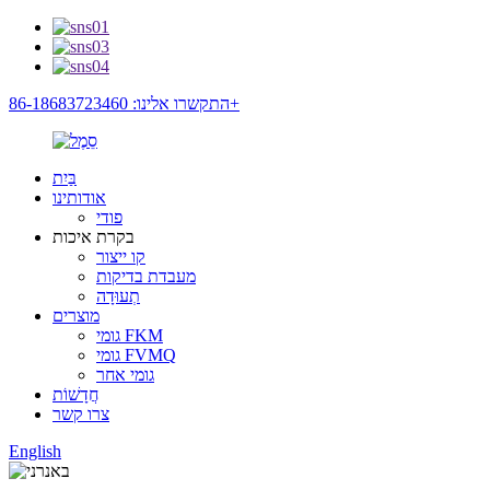
התקשרו אלינו: 86-18683723460+
בַּיִת
אודותינו
פודי
בקרת איכות
קו ייצור
מעבדת בדיקות
תְעוּדָה
מוצרים
גומי FKM
גומי FVMQ
גומי אחר
חֲדָשׁוֹת
צרו קשר
English