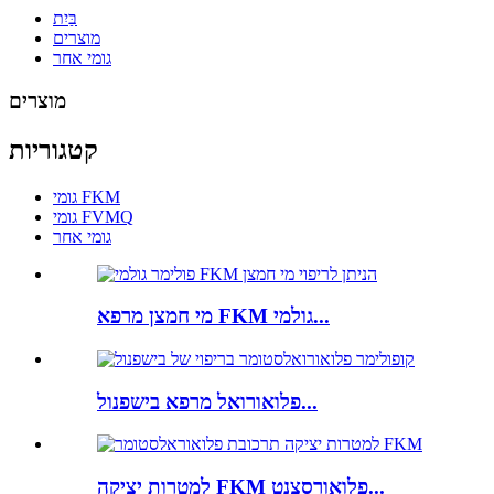
בַּיִת
מוצרים
גומי אחר
מוצרים
קטגוריות
גומי FKM
גומי FVMQ
גומי אחר
מי חמצן מרפא FKM גולמי...
פלואורואל מרפא בישפנול...
למטרות יציקה FKM פלואורסצנט...