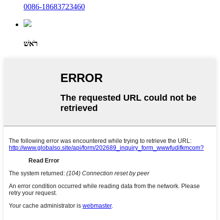
0086-18683723460
רֹאשׁ