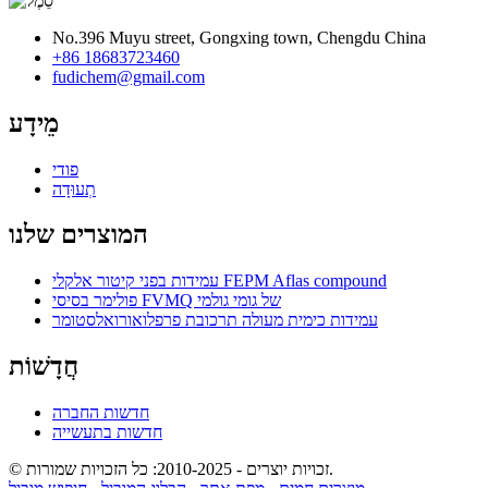
No.396 Muyu street, Gongxing town, Chengdu China
+86 18683723460
fudichem@gmail.com
מֵידָע
פודי
תְעוּדָה
המוצרים שלנו
עמידות בפני קיטור אלקלי FEPM Aflas compound
פולימר בסיסי FVMQ של גומי גולמי
עמידות כימית מעולה תרכובת פרפלואורואלסטומר
חֲדָשׁוֹת
חדשות החברה
חדשות בתעשייה
© זכויות יוצרים - 2010-2025: כל הזכויות שמורות.