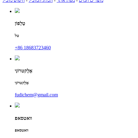
מוצרים חמים
-
מפת אתר
-
הבלוג המוביל
-
חיפוש מוביל
טֵלֵפוֹן
טל
+86 18683723460
אֶלֶקטרוֹנִי
אֶלֶקטרוֹנִי
fudichem@gmail.com
וואטסאפ
וואטסאפ