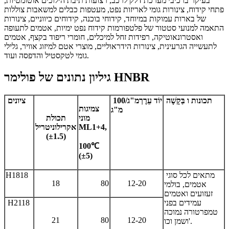
בעיקר ברכיבי מערכת דלק לרכב, רצועות תיבת הילוכים אוטומטיות,
פתחי קידוח, צינורות גומי לאריזות נפט, מעטפות כבלים למשאבות צוללות
של בארות עמוקות במיוחד, קידוחי בוכנה, קידוחים כיווניים, צינורות
התאמה למנועי סטטור של פלטפורמות קידוח נפט ימיות, אטמים לתעופה
ואסטרונאוטיקה, רפידות זחל למיכלים, חומרי ריפוד בקצף, אטמים
לתעשייה הגרעינית, צינורות הידראוליים, מוצרי אטם למיזוג אוויר, גלילי
גומי לטקסטיל והדפסה ועוד.
גיליון נתונים של פולימר HNBR
תכונות
ו
בַּקָשָׁה
יוֹד
עֵרֶך
מ"ג/100
ציונים
צמיגות
מ"ג
מוני
תכולת
ML1+4,
אקרילוניטריל
(±1.5)
100℃
(±5)
מתאים לכל סוגי
H1818
18
80
12-20
אטמים, בולמי
זעזועים ואטמים
עמידים בפני
H2118
טמפרטורה נמוכה
21
80
12-20
ושמן וכו'.