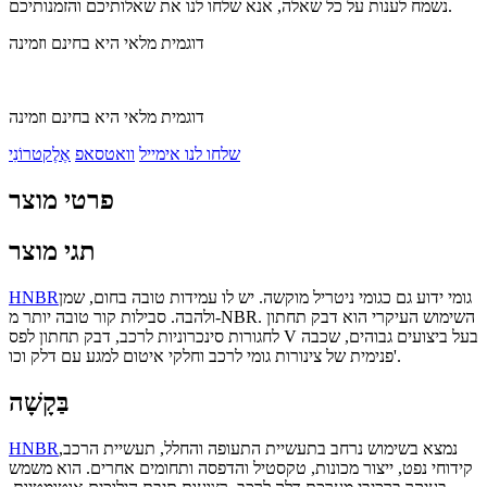
נשמח לענות על כל שאלה, אנא שלחו לנו את שאלותיכם והזמנותיכם.
דוגמית מלאי היא בחינם וזמינה
דוגמית מלאי היא בחינם וזמינה
שלחו לנו אימייל
וואטסאפ
אֶלֶקטרוֹנִי
פרטי מוצר
תגי מוצר
גומי ידוע גם כגומי ניטריל מוקשה. יש לו עמידות טובה בחום, שמן
HNBR
ולהבה. סבילות קור טובה יותר מ-NBR. השימוש העיקרי הוא דבק תחתון
לחגורות סינכרוניות לרכב, דבק תחתון לפס V בעל ביצועים גבוהים, שכבה
פנימית של צינורות גומי לרכב וחלקי איטום למגע עם דלק וכו'.
בַּקָשָׁה
נמצא בשימוש נרחב בתעשיית התעופה והחלל, תעשיית הרכב,
HNBR
קידוחי נפט, ייצור מכונות, טקסטיל והדפסה ותחומים אחרים. הוא משמש