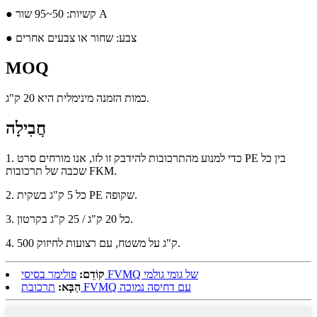
● קשיות: 50~95 שור A
● צבע: שחור או צבעים אחרים
MOQ
כמות הזמנה מינימלית היא 20 ק"ג.
חֲבִילָה
1. כדי למנוע מהתרכובות להידבק זו לזו, אנו מורחים סרט PE בין כל
שכבה של תרכובות FKM.
2. כל 5 ק"ג בשקית PE שקופה.
3. כל 20 ק"ג / 25 ק"ג בקרטון.
4. 500 ק"ג על משטח, עם רצועות לחיזוק.
פולימר בסיסי FVMQ של גומי גולמי
קוֹדֵם:
תרכובת FVMQ עם דחיסה נמוכה
הַבָּא: