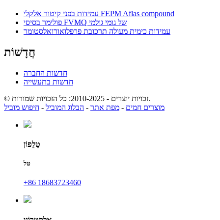
עמידות בפני קיטור אלקלי FEPM Aflas compound
פולימר בסיסי FVMQ של גומי גולמי
עמידות כימית מעולה תרכובת פרפלואורואלסטומר
חֲדָשׁוֹת
חדשות החברה
חדשות בתעשייה
© זכויות יוצרים - 2010-2025: כל הזכויות שמורות.
מוצרים חמים
-
מפת אתר
-
הבלוג המוביל
-
חיפוש מוביל
טֵלֵפוֹן
טל
+86 18683723460
אֶלֶקטרוֹנִי