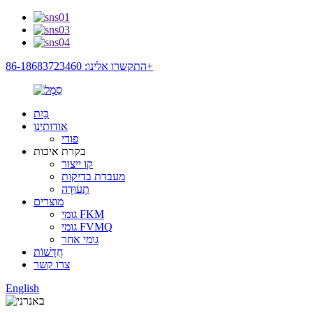
התקשרו אלינו: 86-18683723460+
בַּיִת
אודותינו
פודי
בקרת איכות
קו ייצור
מעבדת בדיקות
תְעוּדָה
מוצרים
גומי FKM
גומי FVMQ
גומי אחר
חֲדָשׁוֹת
צרו קשר
English