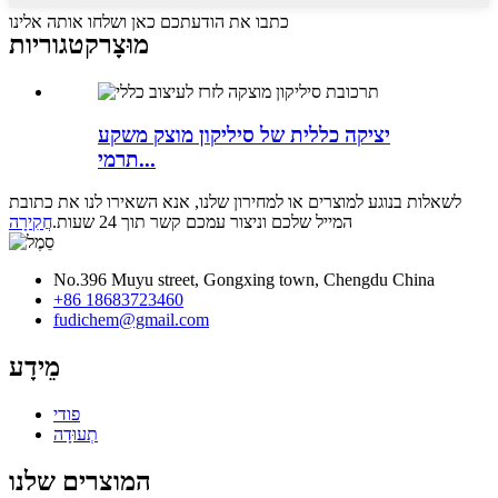
כתבו את הודעתכם כאן ושלחו אותה אלינו
מוּצָר
קטגוריות
יציקה כללית של סיליקון מוצק משקע
תרמי...
לשאלות בנוגע למוצרים או למחירון שלנו, אנא השאירו לנו את כתובת
המייל שלכם וניצור עמכם קשר תוך 24 שעות.
חֲקִירָה
No.396 Muyu street, Gongxing town, Chengdu China
+86 18683723460
fudichem@gmail.com
מֵידָע
פודי
תְעוּדָה
המוצרים שלנו