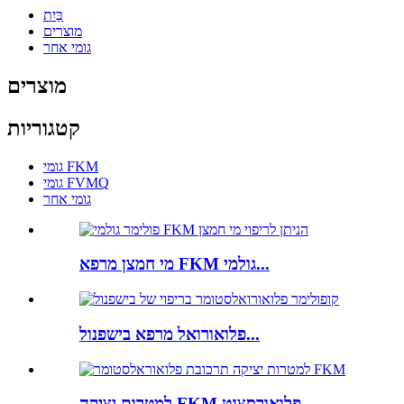
בַּיִת
מוצרים
גומי אחר
מוצרים
קטגוריות
גומי FKM
גומי FVMQ
גומי אחר
מי חמצן מרפא FKM גולמי...
פלואורואל מרפא בישפנול...
למטרות יציקה FKM פלואורסצנט...