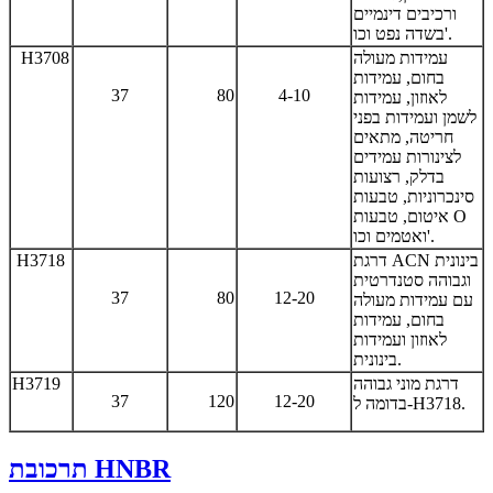
ורכיבים דינמיים
בשדה נפט וכו'.
עמידות מעולה
H3708
בחום, עמידות
37
80
4-10
לאוזון, עמידות
לשמן ועמידות בפני
חריטה, מתאים
לצינורות עמידים
בדלק, רצועות
סינכרוניות, טבעות
איטום, טבעות O
ואטמים וכו'.
דרגת ACN בינונית
H3718
וגבוהה סטנדרטית
37
80
12-20
עם עמידות מעולה
בחום, עמידות
לאוזון ועמידות
בינונית.
דרגת מוני גבוהה
H3719
37
120
12-20
בדומה ל-H3718.
תרכובת HNBR