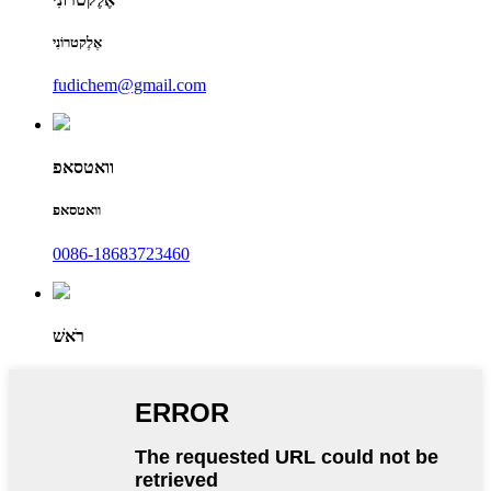
אֶלֶקטרוֹנִי
fudichem@gmail.com
וואטסאפ
וואטסאפ
0086-18683723460
רֹאשׁ