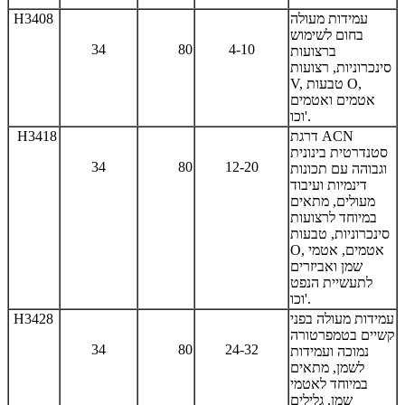
עמידות מעולה
H3408
בחום לשימוש
34
80
4-10
ברצועות
סינכרוניות, רצועות
V, טבעות O,
אטמים ואטמים
וכו'.
דרגת ACN
H3418
סטנדרטית בינונית
34
80
12-20
וגבוהה עם תכונות
דינמיות ועיבוד
מעולים, מתאים
במיוחד לרצועות
סינכרוניות, טבעות
O, אטמים, אטמי
שמן ואביזרים
לתעשיית הנפט
וכו'.
עמידות מעולה בפני
H3428
קשיים בטמפרטורה
34
80
24-32
נמוכה ועמידות
לשמן, מתאים
במיוחד לאטמי
שמן, גלילים