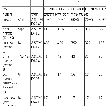
עֵרֶך
HT2
HT2070
HT2060
HT2050
HT2040
צִיוּן
משטח שקוף וחלק, ללא זיהומים
חָזוּתִי
הוֹפָעָה
80±
70±5
60±5
50±5
40±5
ASTIM
ש"א
קַשִׁיוּת
D2240
8.7
9.3
11.7
11.6
11.5
ASTM
Mpa
חוזק
D412
מתיחה
(Die C)
183
322
392
420
483
ASTM
%
התארכות
D412
(תבנית
C)
30
35
43
43
41
ASTM
קנ"ו/מ"ר
חוזק
D624
קריעה
(תבנית
B)
20
17
16
14
13
ASTM
%
סט
D395
דחיסה
(22 שעות
@ 177
℃)
17
17
17
17
17
ASTM
%
שינוי נפח
D471
(דלק C,