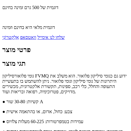
דוגמית של 500 גרם זמינה בחינם
דוגמית מלאי היא בחינם וזמינה
שלחו לנו אימייל
וואטסאפ
אֶלֶקטרוֹנִי
פרטי מוצר
תגי מוצר
גומי פלואורסיליקון FVMQ ידוע גם כגומי סיליקון פלואור. הוא משלב את
היתרונות של גומי סיליקון וגומי פלואור. ניתן להשתמש בו בתעשיית
התעופה והחלל, כלי רכב, ספינות, תקשורת אלקטרונית, מכשירים
מדויקים, פטרוכימיה, רפואה ובריאות ועוד.
● קשיות: 30-80 שור A
● צבע: כחול, אדום, או בהתאמה אישית
● עמידות בטמפרטורות: 60-225 מעלות צלזיוס