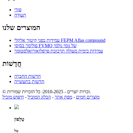
פודי
תְעוּדָה
המוצרים שלנו
עמידות בפני קיטור אלקלי FEPM Aflas compound
פולימר בסיסי FVMQ של גומי גולמי
עמידות כימית מעולה תרכובת פרפלואורואלסטומר
חֲדָשׁוֹת
חדשות החברה
חדשות בתעשייה
© זכויות יוצרים - 2010-2025: כל הזכויות שמורות.
מוצרים חמים
-
מפת אתר
-
הבלוג המוביל
-
חיפוש מוביל
טֵלֵפוֹן
טל