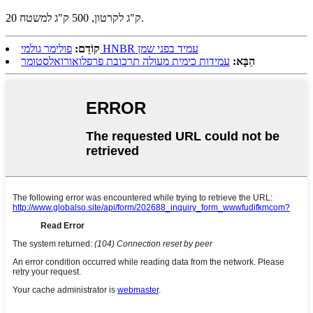
20 ק"ג לקרטון, 500 ק"ג למשטח.
פולימר גולמי HNBR עמיד בפני שמן
קוֹדֵם:
הַבָּא:
עמידות כימית מעולה תרכובת פרפלואורואלסטומר