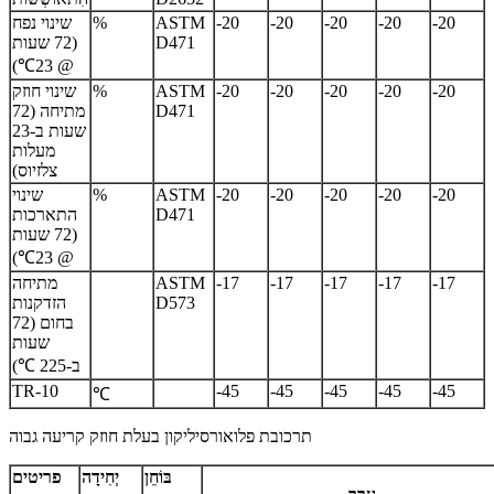
-20
-20
-20
-20
-20
ASTM
%
שינוי נפח
D471
(72 שעות
@ 23℃)
-20
-20
-20
-20
-20
ASTM
%
שינוי חוזק
D471
מתיחה (72
שעות ב-23
מעלות
צלזיוס)
-20
-20
-20
-20
-20
ASTM
%
שינוי
D471
התארכות
(72 שעות
@ 23℃)
-17
-17
-17
-17
-17
ASTM
מתיחה
D573
הזדקנות
בחום (72
שעות
ב-225 ℃)
TR-10
-45
-45
-45
-45
-45
℃
תרכובת פלואורסיליקון בעלת חוזק קריעה גבוה
בּוֹחֵן
יְחִידָה
פריטים