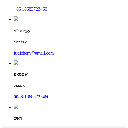
+86 18683723460
אֶלֶקטרוֹנִי
אֶלֶקטרוֹנִי
fudichem@gmail.com
וואטסאפ
וואטסאפ
0086-18683723460
רֹאשׁ