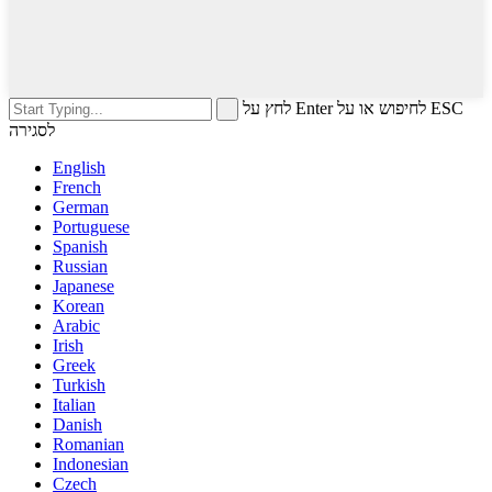
לחץ על Enter לחיפוש או על ESC
לסגירה
English
French
German
Portuguese
Spanish
Russian
Japanese
Korean
Arabic
Irish
Greek
Turkish
Italian
Danish
Romanian
Indonesian
Czech