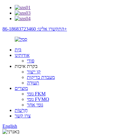
התקשרו אלינו: 86-18683723460+
בַּיִת
אודותינו
פודי
בקרת איכות
קו ייצור
מעבדת בדיקות
תְעוּדָה
מוצרים
גומי FKM
גומי FVMQ
גומי אחר
חֲדָשׁוֹת
צרו קשר
English