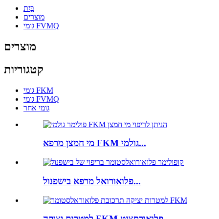
בַּיִת
מוצרים
גומי FVMQ
מוצרים
קטגוריות
גומי FKM
גומי FVMQ
גומי אחר
מי חמצן מרפא FKM גולמי...
פלואורואל מרפא בישפנול...
למטרות יציקה FKM פלואורסצנט...