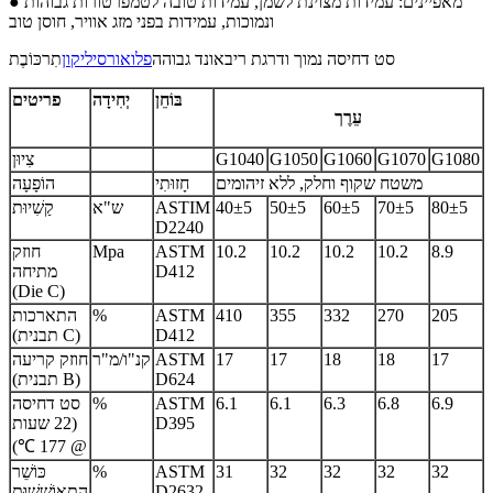
● מאפיינים: עמידות מצוינת לשמן, עמידות טובה לטמפרטורות גבוהות
ונמוכות, עמידות בפני מזג אוויר, חוסן טוב
סט דחיסה נמוך ודרגת ריבאונד גבוהה
פלואורסיליקון
תִרכּוֹבֶת
בּוֹחֵן
יְחִידָה
פריטים
עֵרֶך
G1080
G1070
G1060
G1050
G1040
צִיוּן
משטח שקוף וחלק, ללא זיהומים
חָזוּתִי
הוֹפָעָה
80±5
70±5
60±5
50±5
40±5
ASTIM
ש"א
קַשִׁיוּת
D2240
8.9
10.2
10.2
10.2
10.2
ASTM
Mpa
חוזק
D412
מתיחה
(Die C)
205
270
332
355
410
ASTM
%
התארכות
D412
(תבנית C)
17
18
18
17
17
ASTM
קנ"ו/מ"ר
חוזק קריעה
D624
(תבנית B)
6.9
6.8
6.3
6.1
6.1
ASTM
%
סט דחיסה
D395
(22 שעות
@ 177 ℃)
32
32
32
32
31
ASTM
%
כּוֹשֵׁר
D2632
הִתאוֹשְׁשׁוּת