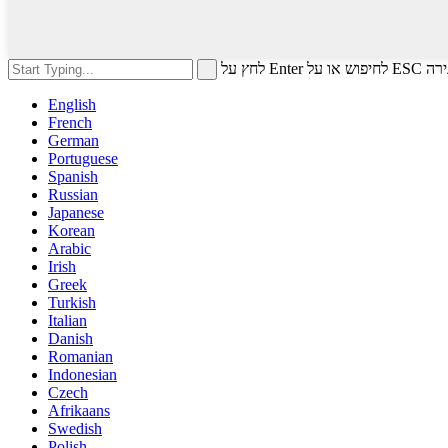
ש או על ESC לסגירה
English
French
German
Portuguese
Spanish
Russian
Japanese
Korean
Arabic
Irish
Greek
Turkish
Italian
Danish
Romanian
Indonesian
Czech
Afrikaans
Swedish
Polish