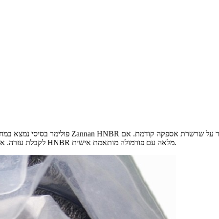
פולימר בסיסי נמצא במחסור חמור. גם המותג הסיני Zannan HNBR בפולימר גולמי 
אתם נתקלים בבעיה כזו, אל תהססו לפנות ל-FUDI לקבלת עזרה. אנו מספקים גם תרכובת HNBR מלאה עם פורמולה מותאמת אישית.