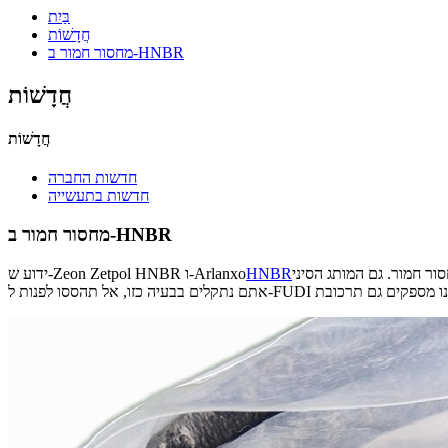
בַּיִת
חֲדָשׁוֹת
מחסור חמור ב-HNBR
חֲדָשׁוֹת
חֲדָשׁוֹת
חדשות החברה
חדשות בתעשייה
מחסור חמור ב-HNBR
נמצא במחסור. בנסיבות כאלה, לקוחות רבים מתקשים לשמור על שרשרת אספקה ​​קודמת. אם
HNBR
ידוע ש-Zeon Zetpol HNBR ו-Arlanxo