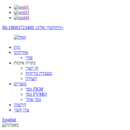
התקשרו אלינו: 86-18683723460+
בַּיִת
אודותינו
פודי
בקרת איכות
קו ייצור
מעבדת בדיקות
תְעוּדָה
מוצרים
גומי FKM
גומי FVMQ
גומי אחר
חֲדָשׁוֹת
צרו קשר
English