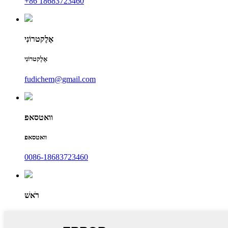
+86 18683723460
אֶלֶקטרוֹנִי
אֶלֶקטרוֹנִי
fudichem@gmail.com
וואטסאפ
וואטסאפ
0086-18683723460
רֹאשׁ