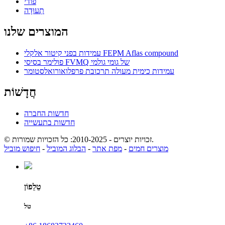
פודי
תְעוּדָה
המוצרים שלנו
עמידות בפני קיטור אלקלי FEPM Aflas compound
פולימר בסיסי FVMQ של גומי גולמי
עמידות כימית מעולה תרכובת פרפלואורואלסטומר
חֲדָשׁוֹת
חדשות החברה
חדשות בתעשייה
© זכויות יוצרים - 2010-2025: כל הזכויות שמורות.
מוצרים חמים
-
מפת אתר
-
הבלוג המוביל
-
חיפוש מוביל
טֵלֵפוֹן
טל